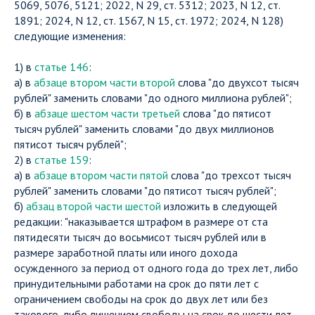
5069, 5076, 5121; 2022, N 29, ст. 5312; 2023, N 12, ст.
1891; 2024, N 12, ст. 1567, N 15, ст. 1972; 2024, N 128)
следующие изменения:
1) в
статье 146
:
а) в
абзаце втором части второй
слова "до двухсот тысяч
рублей" заменить словами "до одного миллиона рублей";
б) в
абзаце шестом части третьей
слова "до пятисот
тысяч рублей" заменить словами "до двух миллионов
пятисот тысяч рублей";
2) в
статье 159
:
а) в
абзаце втором части пятой
слова "до трехсот тысяч
рублей" заменить словами "до пятисот тысяч рублей";
б)
абзац второй части шестой
изложить в следующей
редакции: "наказывается штрафом в размере от ста
пятидесяти тысяч до восьмисот тысяч рублей или в
размере заработной платы или иного дохода
осужденного за период от одного года до трех лет, либо
принудительными работами на срок до пяти лет с
ограничением свободы на срок до двух лет или без
такового, либо лишением свободы на срок до шести лет