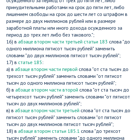
осужденного за период от трех до пяти лет, либо
принудительными работами на срок до пяти лет, либо
лишением свободы на срок до шести лет со штрафом в
размере до двух миллионов рублей или в размере
заработной платы или иного дохода осужденного за
период до трех лет либо без такового.";
16) в
абзаце втором части третьей статьи 183
слова "до
одного миллиона пятисот тысяч рублей" заменить
словами "до двух миллионов пятисот тысяч рублей";
17) в
статье 185
:
а) в
абзаце втором части первой
слова "от ста тысяч до
трехсот тысяч рублей" заменить словами "от пятисот
тысяч до одного миллиона пятисот тысяч рублей";
б) в
абзаце втором части второй
слова "от ста тысяч до
четырехсот тысяч рублей" заменить словами "от пятисот
тысяч до двух миллионов рублей";
в) в
абзаце втором части третьей
слова "от ста тысяч до
пятисот тысяч рублей" заменить словами "от пятисот
тысяч до двух миллионов пятисот тысяч рублей";
18) в
абзаце втором статьи 185.1
слова "до трехсот
тысяч рублей" заменить словами "до одного миллиона