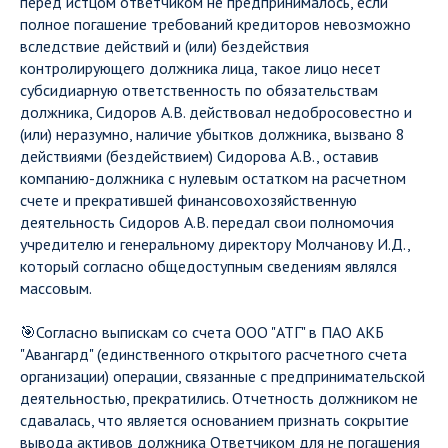
перед истцом ответчиком не предпринималось, если
полное погашение требований кредиторов невозможно
вследствие действий и (или) бездействия
контролирующего должника лица, такое лицо несет
субсидиарную ответственность по обязательствам
должника, Сидоров А.В. действовал недобросовестно и
(или) неразумно, наличие убытков должника, вызвано 8
действиями (бездействием) Сидорова А.В., оставив
компанию-должника с нулевым остатком на расчетном
счете и прекратившей финансовохозяйственную
деятельность Сидоров А.В. передал свои полномочия
учредителю и генеральному директору Молчанову И.Д.,
который согласно общедоступным сведениям являлся
массовым.
🎯Согласно выпискам со счета ООО "АТГ" в ПАО АКБ
"Авангард" (единственного открытого расчетного счета
организации) операции, связанные с предпринимательской
деятельностью, прекратились. Отчетность должником не
сдавалась, что является основанием признать сокрытие
вывода активов должника Ответчиком для не погашения