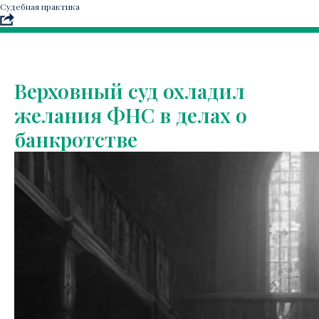
Судебная практика
Верховный суд охладил
желания ФНС в делах о
банкротстве