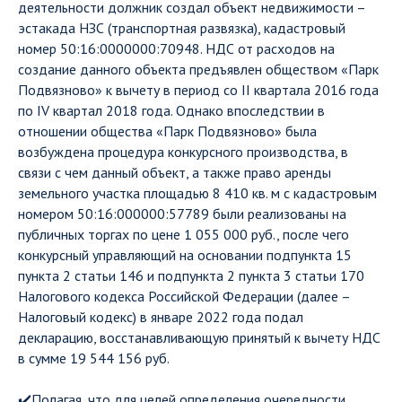
деятельности должник создал объект недвижимости –
эстакада НЗС (транспортная развязка), кадастровый
номер 50:16:0000000:70948. НДС от расходов на
создание данного объекта предъявлен обществом «Парк
Подвязново» к вычету в период со II квартала 2016 года
по IV квартал 2018 года. Однако впоследствии в
отношении общества «Парк Подвязново» была
возбуждена процедура конкурсного производства, в
связи с чем данный объект, а также право аренды
земельного участка площадью 8 410 кв. м с кадастровым
номером 50:16:000000:57789 были реализованы на
публичных торгах по цене 1 055 000 руб., после чего
конкурсный управляющий на основании подпункта 15
пункта 2 статьи 146 и подпункта 2 пункта 3 статьи 170
Налогового кодекса Российской Федерации (далее –
Налоговый кодекс) в январе 2022 года подал
декларацию, восстанавливающую принятый к вычету НДС
в сумме 19 544 156 руб.
✔️Полагая, что для целей определения очередности